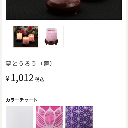
価格で探す
0
20000
円
円
～
クリア
OK
色で探す
夢とうろう（蓮）
1,012
¥
税込
カラーチャート
お買い物ガイド
企業情報
お知らせ
お問い合わせ