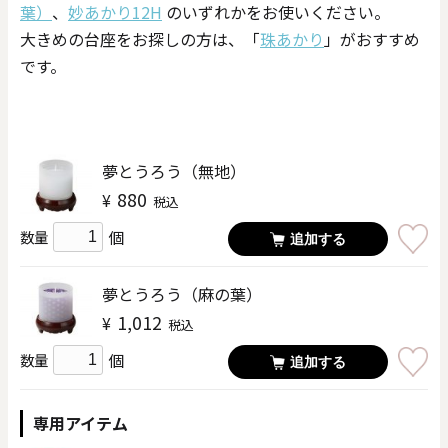
葉）
、
妙あかり12H
のいずれかをお使いください。
大きめの台座をお探しの方は、「
珠あかり
」がおすすめ
です。
夢とうろう（無地）
880
¥
税込
個
数量
追加する
夢とうろう（麻の葉）
1,012
¥
税込
個
数量
追加する
専用アイテム