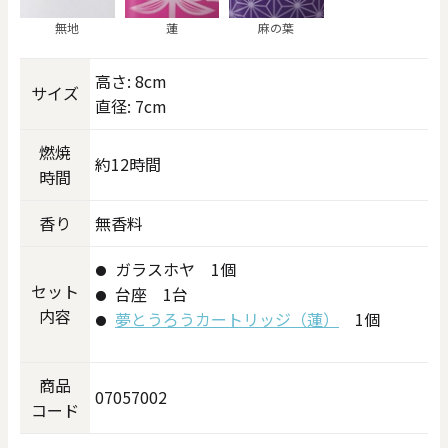
無地
蓮
麻の葉
高さ: 8cm
サイズ
直径: 7cm
燃焼
約12時間
時間
香り
無香料
ガラスホヤ 1個
セット
台座 1台
内容
夢とうろうカートリッジ（蓮）
1個
商品
07057002
コード