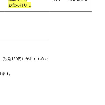
お盆の灯りに
ャンドル
ア
アウトドアキャンドル
（税込130円）がおすすめで
ル・ホルダーセット
アクセサリ・小物
けます。
ア・日常