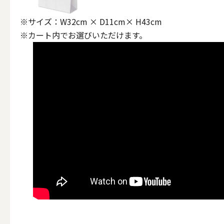
ALL
※サイズ：W32cm × D11cm× H43cm
※カート内でお選びいただけます。
キャンド
（利用シーン）ウェディ
ALL
卓上キャ