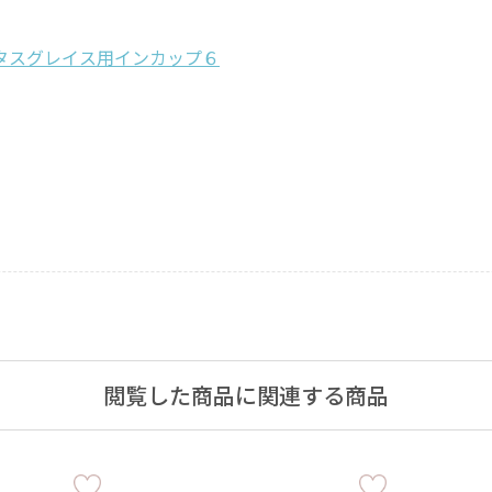
・仏壇用
タスグレイス用インカップ６
通夜・式のあかり
・装飾用
閲覧した商品に関連する商品