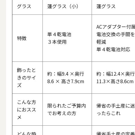
グラス
蓮グラス（小）
蓮グラス
ACアダプター付
その他
単４乾電池
電池交換の手間を
特徴
３本使用
軽減
ALL
単４乾電池対応
飾ったと
約：幅9.4 ×奥行
約：幅12.4×奥行
きのサイ
8.6 × 高さ7.9cm
11.3×高さ8.6cm
（形から選ぶ）キャンド
ズ
ALL
こんな方
限られたご予算内
帰省の手土産に迷
におスス
でお考えの方
ったらこれ
メ
ボールキ
どんな時
帰省手土産の定番