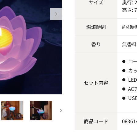
サイズ
奥行: 2
高さ: 7
《ゆらぎ》
燃焼
時間
約4時
香り
無香料
ロ
カ
LE
セット
内容
AC
アロマキャンドル
US
ャンドル
ピラーキャンドル
商品
コード
08361