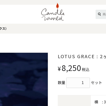
ックス）
《ループル》
LOTUS GRACE 
8,250
¥
税込
数量
セット
オフティ》
横 : 