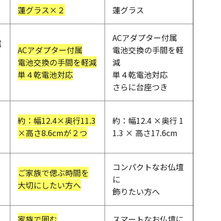
蓮グラス×２
蓮グラス
ACアダプター付属
属
ACアダプター付属
電池交換の手間を軽
電池交換の手間を軽減
減
単４乾電池対応
単４乾電池対応
キャンドルグッズ
さらに台座つき
約：幅12.4×奥行11.3
約：幅12.4 ×奥行 1
×高さ8.6cmが２つ
1.3 × 高さ17.6cm
ル
ピラーキャンドル
コンパクトなお仏壇
ご家族で偲ぶ時間を
に
大切にしたい方へ
飾りたい方へ
ャンドル
カップキャンドル
家族で囲む
スマートなお仏壇に