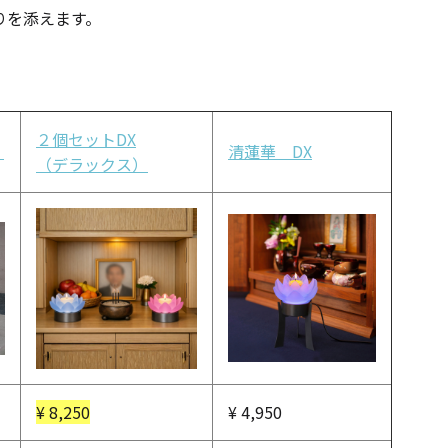
りを添えます。
２個セットDX
）
清蓮華 DX
（デラックス）
手作りキット
¥
8,250
¥
4,950
りキャンドル材料