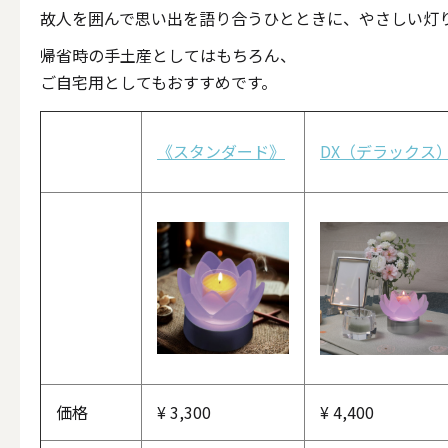
ALL
故人を囲んで思い出を語り合うひとときに、やさしい灯
帰省時の手土産としてはもちろん、
ご自宅用としてもおすすめです。
点火・消火ツール
《スタンダード》
DX（デラックス
ALL
手作りキャンドル
ALL
価格
¥
3,300
¥
4,400
本格手作