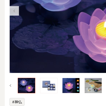
（ブランド）YURAGI
ALL
キャンドル
ALL
カップキ
#神仏