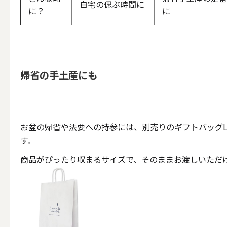
自宅の偲ぶ時間に
に？
に
その他キ
帰省の手土産にも
（利用シーン）アウトド
ALL
お盆の帰省や法要への持参には、別売りのギフトバッグL
す。
キャンド
商品がぴったり収まるサイズで、そのままお渡しいただ
（利用シーン）インテリ