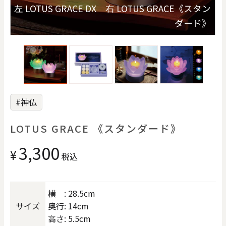
価格で探す
左 LOTUS GRACE DX 右 LOTUS GRACE《スタン
す
ダード》
0
20000
円
円
～
クリア
OK
#神仏
色で探す
LOTUS GRACE 《スタンダード》
3,300
¥
税込
横 : 28.5cm
お買い物ガイド
企業情報
お知らせ
お問い合わせ
サイズ
奥行: 14cm
高さ: 5.5cm