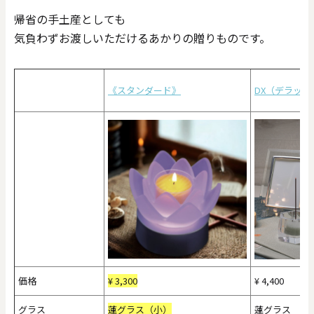
帰省の手土産としても
気負わずお渡しいただけるあかりの贈りものです。
《スタンダード》
DX（デラック
価格
¥
3,300
¥
4,400
グラス
蓮グラス（小）
蓮グラス