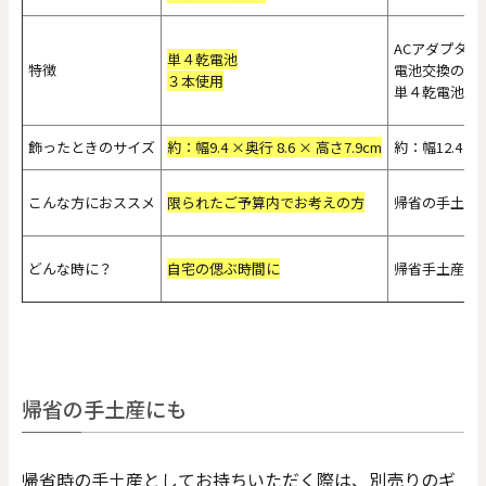
ACアダプター
単４乾電池
特徴
電池交換の手
３本使用
単４乾電池対
飾ったときのサイズ
約：幅9.4 ×奥行 8.6 × 高さ7.9cm
約：幅12.4×奥
こんな方におススメ
限られたご予算内でお考えの方
帰省の手土産
どんな時に？
自宅の偲ぶ時間に
帰省手土産の
帰省の手土産にも
帰省時の手土産としてお持ちいただく際は、別売りのギ