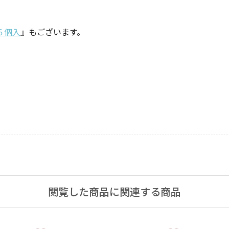
・仏壇用
６個入
』もございます。
通夜・式のあかり
・装飾用
閲覧した商品に関連する商品