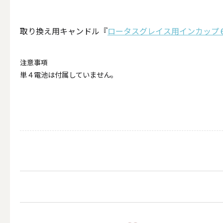
（利用シーン）お悔やみ
取り換え用キャンドル『
ロータスグレイス用インカップ
ALL
注意事項
単４電池は付属していません。
（利用シーン）イベント
ALL
贈り物（日常ギフト）
ALL