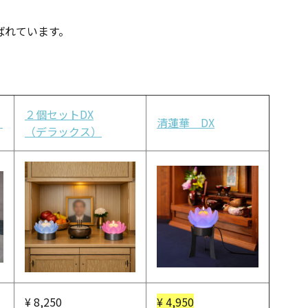
ばれています。
２個セットDX
）
清蓮華 DX
（デラックス）
手作りキット
りキャンドル材料
¥
8,250
¥
4,950