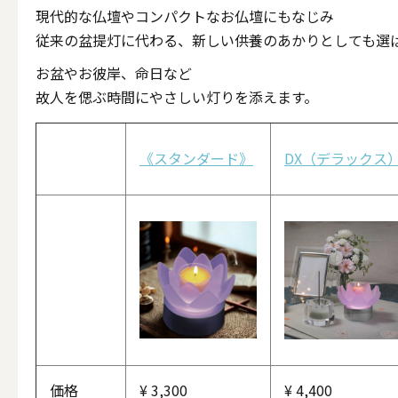
ALL
現代的な仏壇やコンパクトなお仏壇にもなじみ
従来の盆提灯に代わる、新しい供養のあかりとしても選
お盆やお彼岸、命日など
故人を偲ぶ時間にやさしい灯りを添えます。
点火・消火ツール
《スタンダード》
DX（デラックス
ALL
手作りキャンドル
ALL
本格手作
価格
¥
3,300
¥
4,400