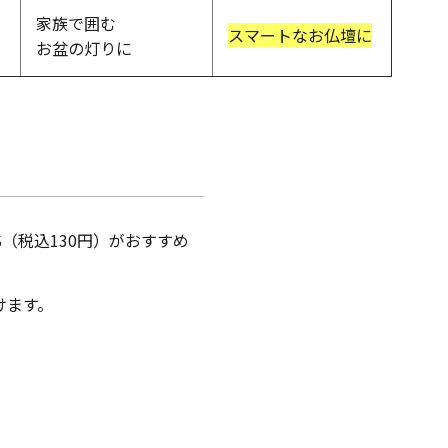
家族で囲む
スマートなお仏壇に
お盆の灯りに
ャンドル
ア
アウトドアキャンドル
（税込130円）がおすすめ
けます。
ル・ホルダーセット
アクセサリ・小物
ア・日常