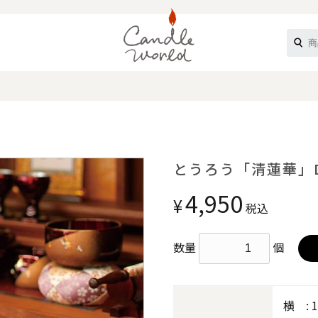
《ループル》
とうろう「清蓮華」
4,950
¥
税込
数量
個
オフティ》
横 : 