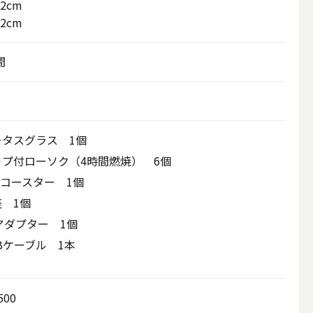
12cm
22cm
間
ータスグラス 1個
ップ付ローソク（4時間燃焼） 6個
Dコースター 1個
座 1個
アウトドアキャンドル
アダプター 1個
Bケーブル 1本
ボールキャンドル
500