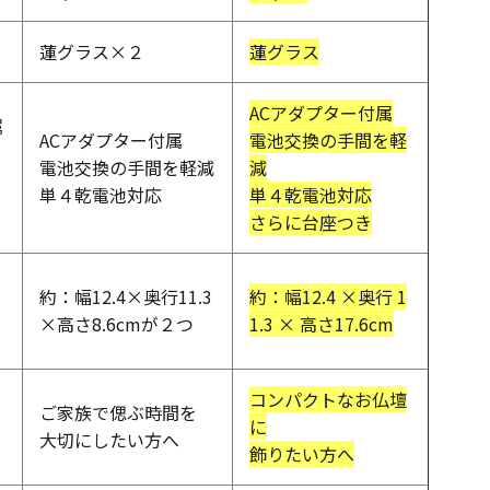
蓮グラス×２
蓮グラス
ACアダプター付属
属
ACアダプター付属
電池交換の手間を軽
電池交換の手間を軽減
減
キャンドルグッズ
単４乾電池対応
単４乾電池対応
さらに台座つき
約：幅12.4×奥行11.3
約：幅12.4 ×奥行 1
ル
×高さ8.6cmが２つ
1.3 × 高さ17.6cm
ピラーキャンドル
コンパクトなお仏壇
ご家族で偲ぶ時間を
に
大切にしたい方へ
飾りたい方へ
ャンドル
カップキャンドル