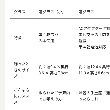
グラス
蓮グラス（小）
蓮グラス
その他
ACアダプター付
単４乾電池
電池交換の手間を
特徴
ALL
３本使用
軽減
単４乾電池対応
飾ったと
約：幅9.4 ×奥行
約：幅12.4×奥行
（形から選ぶ）キャンド
きのサイ
8.6 × 高さ7.9cm
11.3×高さ8.6cm
ズ
ALL
こんな方
限られたご予算内
帰省の手土産に迷
におスス
でお考えの方
ったらこれ
メ
ボールキ