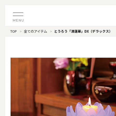
MENU
TOP
全てのアイテム
とうろう「清蓮華」DX（デラックス）
CATEGORY
すべてのアイテム
（ブランド）LOOPLE 
カテゴリから探す
ALL
#タグから探す
価格で探す
（ブランド）offti 《
色で探す
ALL