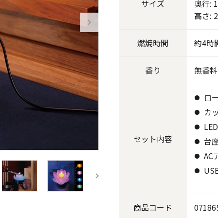
サイズ
奥行: 
高さ: 
《ゆらぎ》
燃焼
時間
約4時
香り
無香料
ロ
カ
LE
セット
内容
台
アロマキャンドル
AC
US
ャンドル
ピラーキャンドル
商品
コード
07186