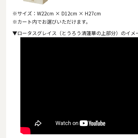
ALL
※サイズ：W22cm × D12cm × H27cm
※カート内でお選びいただけます。
▼
ロータスグレイス（とうろう清蓮華の上部分）のイメ
キャンド
（利用シーン）ウェディ
ALL
卓上キャ