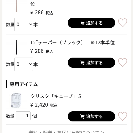
位
286
¥
税込
追加する
本
数量
12”テーパー（ブラック） ※12本単位
286
¥
税込
追加する
本
数量
専用アイテム
クリスタ「キューブ」Ｓ
2,420
¥
税込
個
数量
追加する
送料・配送・お届け日数について＞