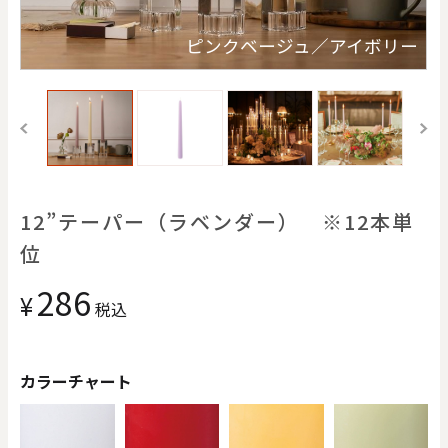
価格で探す
ピンクベージュ／アイボリー
0
20000
円
円
～
クリア
OK
色で探す
12”テーパー（ラベンダー） ※12本単
位
286
¥
税込
カラーチャート
お買い物ガイド
企業情報
お知らせ
お問い合わせ