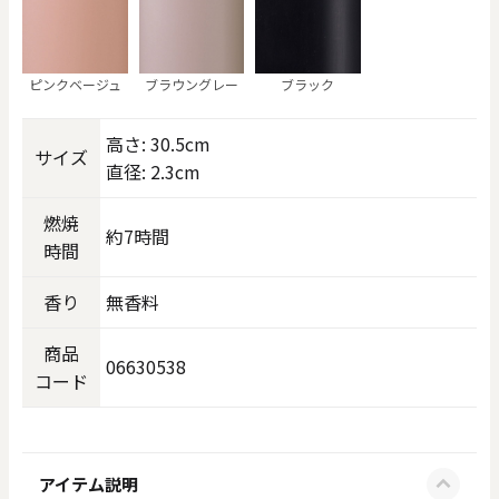
ピンクベージュ
ブラウングレー
ブラック
高さ: 30.5cm
サイズ
直径: 2.3cm
燃焼
約7時間
時間
香り
無香料
商品
06630538
コード
アイテム説明