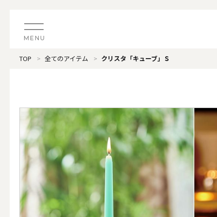
MENU
TOP
全てのアイテム
クリスタ「キューブ」Ｓ
CATEGORY
すべてのアイテム
（ブランド）LOOPLE 
カテゴリから探す
ALL
#タグから探す
価格で探す
（ブランド）offti 《
色で探す
ALL