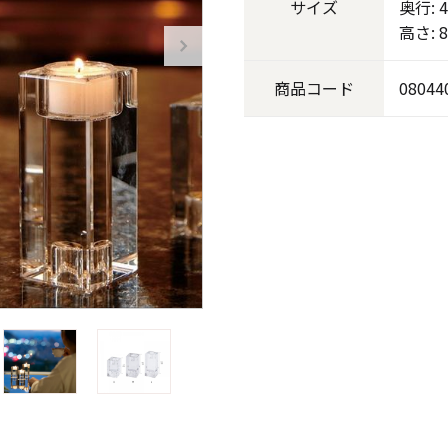
サイズ
奥行: 4
高さ: 8
《ゆらぎ》
商品
コード
08044
アロマキャンドル
ャンドル
ピラーキャンドル