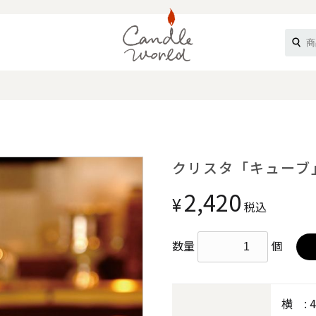
《ループル》
クリスタ「キューブ
2,420
¥
税込
数量
個
オフティ》
横 : 4