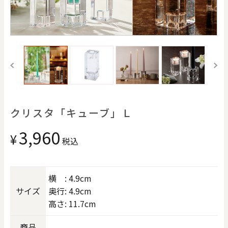
価格で探す
0
20000
円
円
～
クリア
OK
色で探す
クリスタ「キューブ」Ｌ
3,960
¥
税込
横 : 4.9cm
サイズ
奥行: 4.9cm
高さ: 11.7cm
お買い物ガイド
企業情報
お知らせ
お問い合わせ
商品