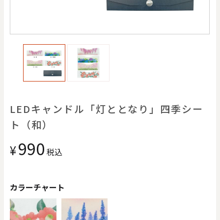
価格で探す
0
20000
円
円
～
クリア
OK
色で探す
LEDキャンドル「灯ととなり」四季シー
ト（和）
990
¥
税込
カラーチャート
お買い物ガイド
企業情報
お知らせ
お問い合わせ