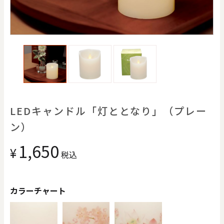
価格で探す
0
20000
円
円
～
クリア
OK
色で探す
LEDキャンドル「灯ととなり」（プレー
ン）
1,650
¥
税込
カラーチャート
お買い物ガイド
企業情報
お知らせ
お問い合わせ