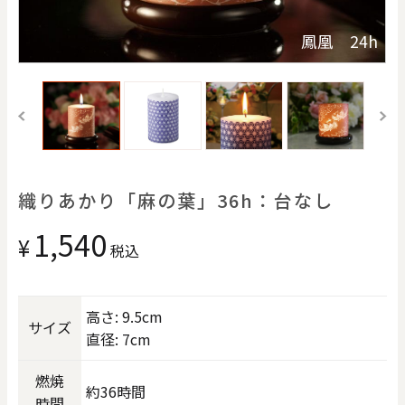
価格で探す
鳳凰 24h
0
20000
円
円
～
クリア
OK
色で探す
織りあかり「麻の葉」36h：台なし
1,540
¥
税込
高さ: 9.5cm
サイズ
直径: 7cm
お買い物ガイド
企業情報
お知らせ
お問い合わせ
燃焼
約36時間
時間