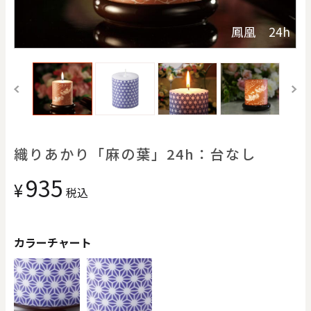
価格で探す
鳳凰 24h
0
20000
円
円
～
クリア
OK
色で探す
織りあかり「麻の葉」24h：台なし
935
¥
税込
カラーチャート
お買い物ガイド
企業情報
お知らせ
お問い合わせ