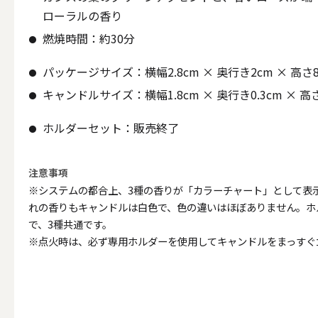
ローラルの香り
（利用シーン）お悔やみ
燃焼時間：約30分
ALL
パッケージサイズ：横幅2.8cm × 奥行き2cm × 高さ8
キャンドルサイズ：横幅1.8cm × 奥行き0.3cm × 高
ホルダーセット：販売終了
（利用シーン）イベント
注意事項
ALL
※システムの都合上、3種の香りが「カラーチャート」として表
れの香りもキャンドルは白色で、色の違いはほぼありません。ホ
で、3種共通です。
※点火時は、必ず専用ホルダーを使用してキャンドルをまっすぐ
贈り物（日常ギフト）
ALL