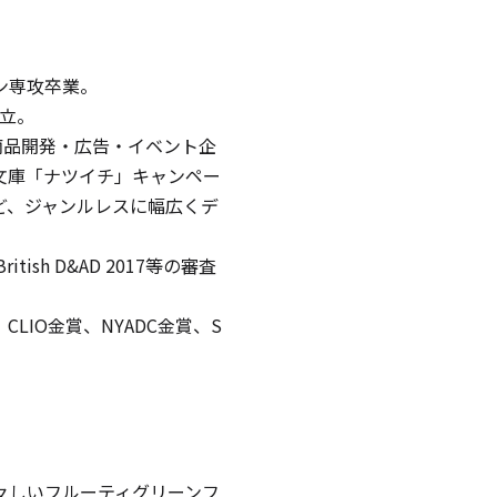
アロマキャンドル
ン専攻卒業。
設立。
ルホルダー
商品開発・広告・イベント企
文庫「ナツイチ」キャンペー
ど、ジャンルレスに幅広くデ
ング
British D&AD 2017等の審査
キャンドルビュッフェ・リ
CLIO金賞、NYADC金賞、S
ンドル
ユニティーセレモニー
々しいフルーティグリーンフ