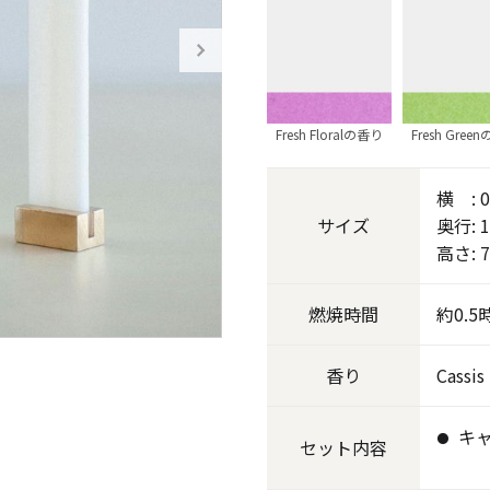
《ゆらぎ》
Fresh Floralの香り
Fresh Gree
横 : 0
サイズ
奥行: 1
高さ: 
燃焼
時間
約0.5
アロマキャンドル
香り
Cassis
ャンドル
ピラーキャンドル
キ
セット
内容