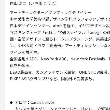
居山 浩二（いやま こうじ）
ALL
アートディレクター／グラフィックデザイナー
多摩美術大学美術学部デザイン学科グラフィックデザイ
日本デザインセンター、atomを経て、イヤマデザイン
キャンド
マスキングテープ「mt」、学研ステイフル「bnbg」の
画・空間デザインに至るトータルプランニング、集英社
ン、NHK大河ドラマ「龍馬伝」アートディレクションな
ザインを展開中。
（利用シーン）ウェディ
全国各地のADC、New York ADC、New York Festivals、
員を務める。
ALL
D&AD最高賞、カンヌライオンズ金賞、ONE SHOW金賞、
PIKES ASIAグランプリなど、国内外で受賞多数。
卓上キャ
アロマ：Cassis Leaves
カシスの葉のグリーンアクセントと、甘いローズが瑞