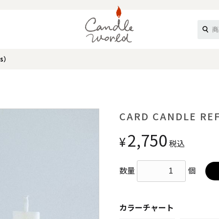
es）
《ループル》
CARD CANDLE REF
2,750
¥
税込
数量
個
オフティ》
カラーチャート