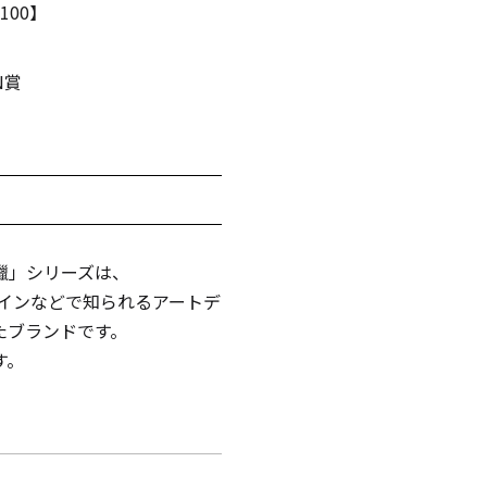
00】
ャンドル
N賞
ア
アウトドアキャンドル
蠟」シリーズは、
インなどで知られるアートデ
たブランドです。
ル・ホルダーセット
アクセサリ・小物
す。
ア・日常