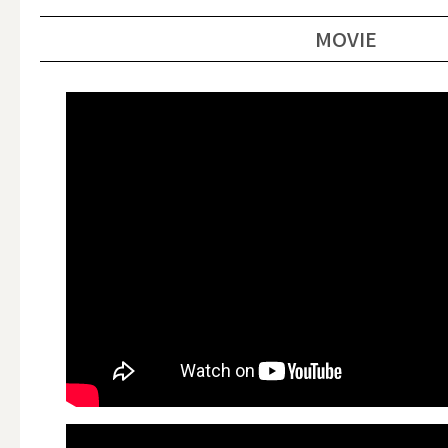
ALL
MOVIE
点火・消火ツール
ALL
手作りキャンドル
ALL
本格手作