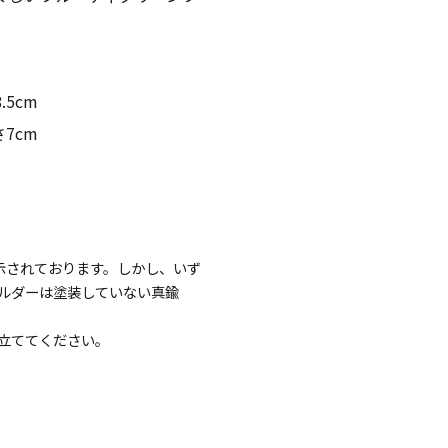
・仏壇用
通夜・式のあかり
.5cm
さ7cm
・装飾用
示されております。しかし、いず
ルダーは塗装していない真鍮
立ててください。