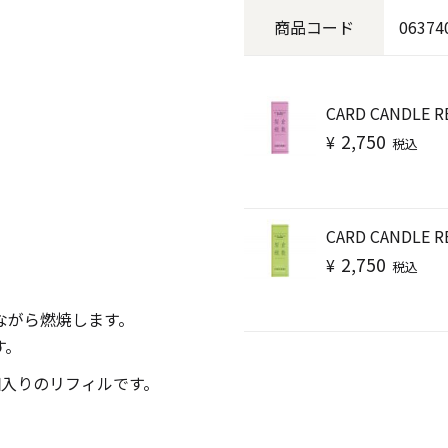
キャンドル
フローティングキャンドル
商品
コード
06374
CARD CANDLE RE
2,750
¥
税込
キャンドルグラス
CARD CANDLE R
2,750
¥
税込
ルプレート
ランタン
ながら燃焼します。
す。
個入りのリフィルです。
ット