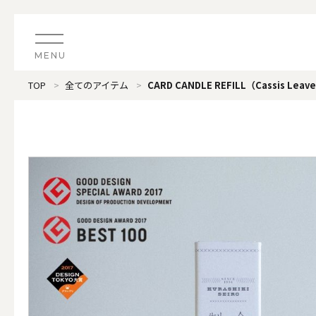
MENU
TOP
全てのアイテム
CARD CANDLE REFILL（Cassis Leav
CATEGORY
すべてのアイテム
（ブランド）LOOPLE 
カテゴリから探す
ALL
#タグから探す
価格で探す
（ブランド）offti 《
色で探す
ALL