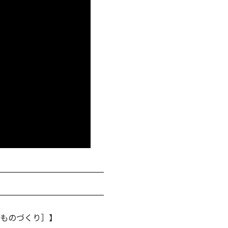
キャンドルグッズ
ル
ピラーキャンドル
ャンドル
カップキャンドル
［ものづくり］】