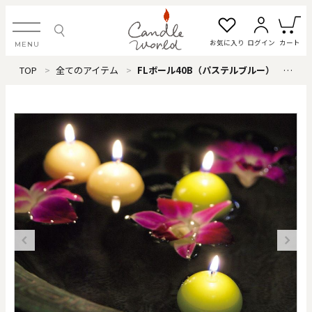
お気に入り
ログイン
カート
MENU
TOP
全てのアイテム
FLボール40B（パステルブルー） ※12個単位
ログイン・新規会員登録
お気に入り一覧
カートを見る
すべてのアイテム
カテゴリから探す
#タグから探す