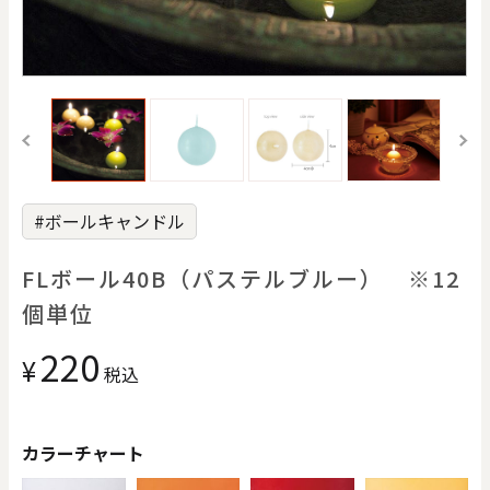
価格で探す
）
0
20000
円
円
～
クリア
OK
#ボールキャンドル
色で探す
FLボール40B（パステルブルー） ※12
個単位
220
¥
税込
お買い物ガイド
企業情報
お知らせ
お問い合わせ
カラーチャート