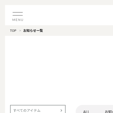
MENU
TOP
お知らせ一覧
CATEGORY
すべてのアイテム
（ブランド）LOOPLE 
カテゴリから探す
ALL
#タグから探す
価格で探す
（ブランド）offti 《
色で探す
ALL
すべてのアイテム
ALL
お知