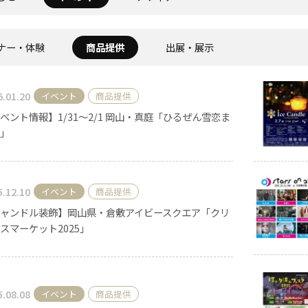
ナー・体験
商品提供
出展・展示
《ゆらぎ》
6.01.20
イベント
商品提供
ベント情報】1/31～2/1 岡山・真庭「ひるぜん雪恋ま
」
5.12.10
イベント
商品提供
アロマキャンドル
ャンドル装飾】岡山県・倉敷アイビースクエア「クリ
スマーケット2025」
ャンドル
ピラーキャンドル
5.08.08
イベント
商品提供