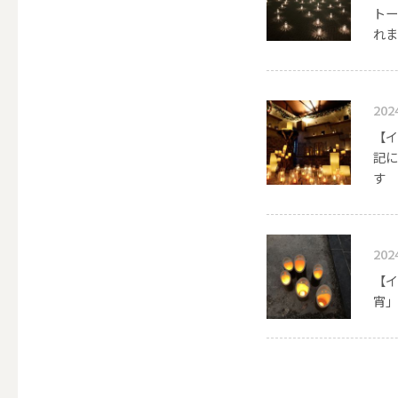
ALL
トー
れま
点火・消火ツール
202
【イ
記に
ALL
す
202
手作りキャンドル
【イ
宵」
ALL
本格手作