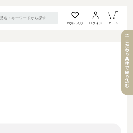
お気に入り
ログイン
カート
こ
だ
わ
り
条
件
で
絞
り
込
む