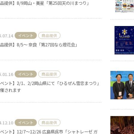
品提供】8/9岡山・美星「第25回天の川まつり」
キャンドル
フローティングキャンドル
5.07.14
イベント
商品提供
品提供】8/5～ 奈良「第27回なら燈花会」
キャンドルグラス
5.01.16
イベント
商品提供
ベント】2/1、2/2岡山県にて「ひるぜん雪恋まつり」
ルプレート
ランタン
催されます
ット
4.12.10
イベント
商品提供
ベント】12/7〜12/26 広島県呉市「シャトレーゼ ガ