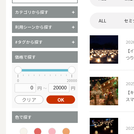
カテゴリから探す
ALL
セミ
（ブランド）YURAGI
利用シーンから探す
ALL
202
#タグから探す
【イ
価格で探す
つり
キャンドル
0
20000
202
円
円
～
ALL
【キ
クリア
OK
スマ
カップキ
色で探す
202