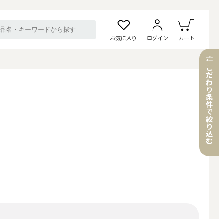
お気に入り
ログイン
カート
こ
だ
わ
り
条
件
で
絞
り
込
む