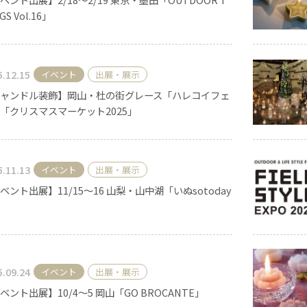
GS Vol.16」
キャンドル
フローティングキャンドル
5.12.15
イベント
出展・展示
ャンドル装飾】岡山・杜の街グレース「ハレコイフェ
「クリスマスマーケット2025」
キャンドルグラス
5.11.13
イベント
出展・展示
ベント出展】11/15～16 山梨・山中湖「いぬsotoday
ルプレート
ランタン
ット
5.09.24
イベント
出展・展示
ベント出展】10/4～5 岡山「GO BROCANTE」