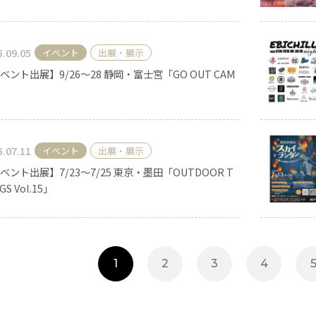
5.09.05
イベント
出展・展示
ベント出展】9/26〜28 静岡・富士宮「GO OUT CAM
5.07.11
イベント
出展・展示
ベント出展】7/23〜7/25 東京・墨田「OUTDOOR T
GS Vol.15」
手作りキット
1
2
3
4
りキャンドル材料