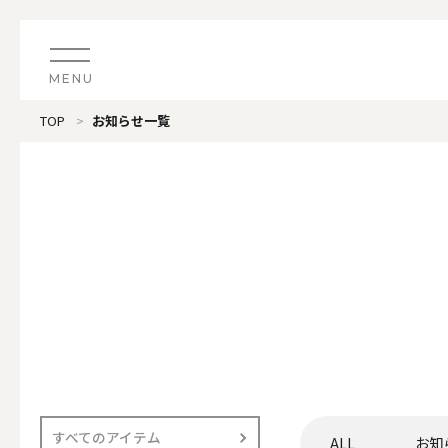
MENU
TOP
お知らせ一覧
CATEGORY
すべてのアイテム
（ブランド）LOOPLE 
カテゴリから探す
ALL
#タグから探す
価格で探す
（ブランド）offti 《
色で探す
ALL
すべてのアイテム
ALL
お知