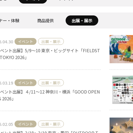
ナー・体験
商品提供
出展・展示
《ゆらぎ》
6.04.30
イベント
出展・展示
ベント出展】5/9～10 東京・ビッグサイト「FIELDST
 TOKYO 2026」
6.03.19
イベント
出展・展示
アロマキャンドル
ベント出展】４/11～12 神奈川・横浜「GOOD OPEN
S 2026」
ャンドル
ピラーキャンドル
6.02.05
イベント
出展・展示
ベント出展】2/18〜2/19 東京・墨田「OUTDOOR T