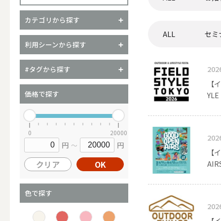
カテゴリから探す
ALL
セミ
（ブランド）YURAGI
利用シーンから探す
ALL
202
#タグから探す
【イ
価格で探す
YLE
キャンドル
0
20000
202
円
円
～
ALL
【イ
クリア
OK
AIR
カップキ
色で探す
202
【イ