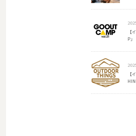
ALL
202
【イ
点火・消火ツール
P」
ALL
202
【イ
HIN
手作りキャンドル
ALL
本格手作