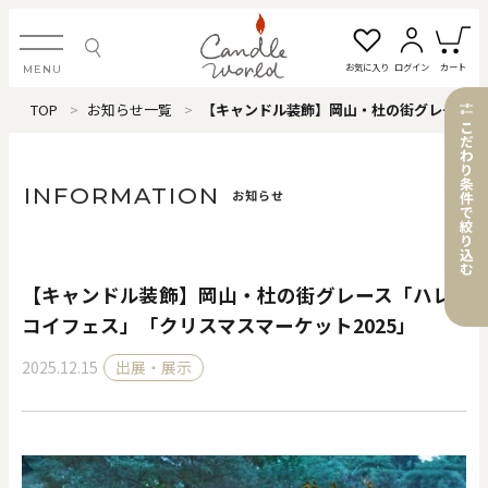
お気に入り
ログイン
カート
MENU
TOP
お知らせ一覧
【キャンドル装飾】岡山・杜の街グレース「ハレコイフェス」「クリスマスマーケット2025」
ログイン・新規会員登録
こ
だ
わ
り
条
INFORMATION
お知らせ
件
で
絞
お気に入り一覧
カートを見る
り
込
む
【キャンドル装飾】岡山・杜の街グレース「ハレ
すべてのアイテム
コイフェス」「クリスマスマーケット2025」
2025.12.15
出展・展示
カテゴリから探す
#タグから探す
価格で探す