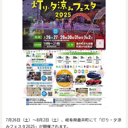
0
20000
円
円
～
クリア
OK
色で探す
お買い物ガイド
企業情報
お知らせ
お問い合わせ
7月26日（土）〜8月2日（土）、岐阜県垂井町にて「灯り・夕涼
みフェスタ2025」が開催されます。