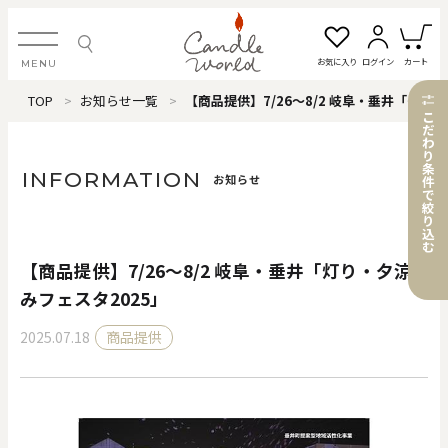
お気に入り
ログイン
カート
MENU
TOP
お知らせ一覧
【商品提供】7/26〜8/2 岐阜・垂井「灯り・夕涼みフェスタ2025」
ログイン・新規会員登録
こ
だ
わ
り
条
INFORMATION
お知らせ
件
で
絞
お気に入り一覧
カートを見る
り
込
む
【商品提供】7/26〜8/2 岐阜・垂井「灯り・夕涼
すべてのアイテム
みフェスタ2025」
2025.07.18
商品提供
カテゴリから探す
#タグから探す
価格で探す