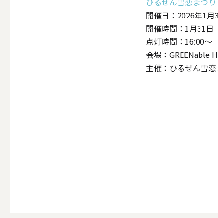
ひるぜん雪恋まつり
ALL
開催日：2026年1
開催時間：1月31日（土
点灯時間：16:00〜
会場：GREENable
点火・消火ツール
主催：ひるぜん雪恋
ALL
手作りキャンドル
ALL
本格手作