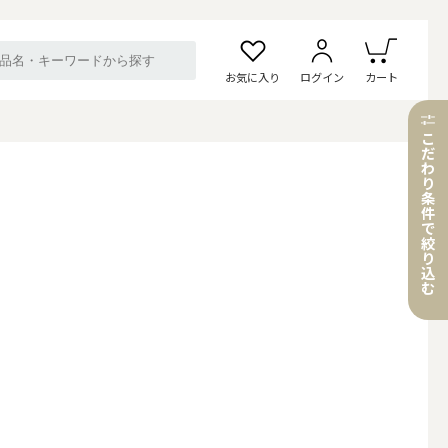
お気に入り
ログイン
カート
こ
だ
わ
り
条
件
で
絞
り
込
む