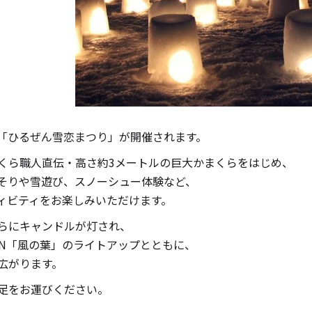
キャンドル
フローティングキャンドル
「ひるぜん雪恋まつり」が開催されます。
キャンドルグラス
くら職人直伝・高さ約3メートルの巨大かまくらをはじめ、
そりや雪遊び、スノーシュー体験など、
ルプレート
ランタン
ィビティをお楽しみいただけます。
らにキャンドルが灯され、
IRUZEN「風の葉」のライトアップとともに、
広がります。
ット
足をお運びください。