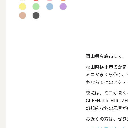
テーパー
キャンドルホルダー
岡山県真庭市にて、
ALL
秋田県横手市のかま
ミニかまくら作り、
キャンド
冬ならではのアクテ
夜には、ミニかまく
GREENable H
幻想的な冬の風景が
キャンドル・ホルダーセ
お近くの方は、ぜひ