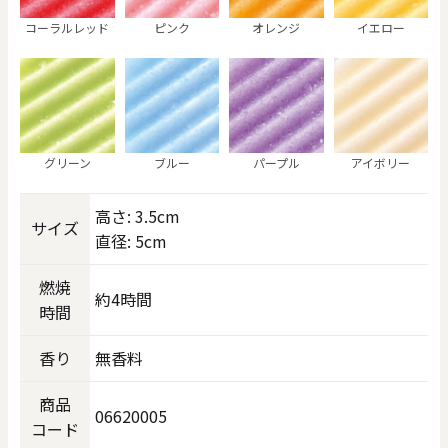
コーラルレッド
ピンク
オレンジ
イエロー
グリーン
ブルー
パープル
アイボリー
高さ: 3.5cm
サイズ
直径: 5cm
燃焼
約4時間
時間
香り
無香料
商品
06620005
コード