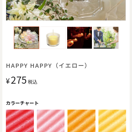
価格で探す
0
20000
円
円
～
クリア
OK
色で探す
HAPPY HAPPY（イエロー）
275
¥
税込
カラーチャート
お買い物ガイド
企業情報
お知らせ
お問い合わせ