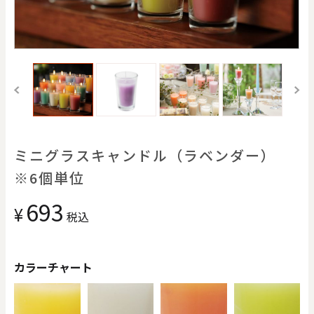
価格で探す
0
20000
円
円
～
クリア
OK
色で探す
ミニグラスキャンドル（ラベンダー）
※6個単位
693
¥
税込
カラーチャート
お買い物ガイド
企業情報
お知らせ
お問い合わせ