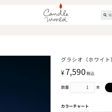
《ループル》
グラシオ（ホワイト
7,590
¥
税込
数量
本
オフティ》
カラーチャート