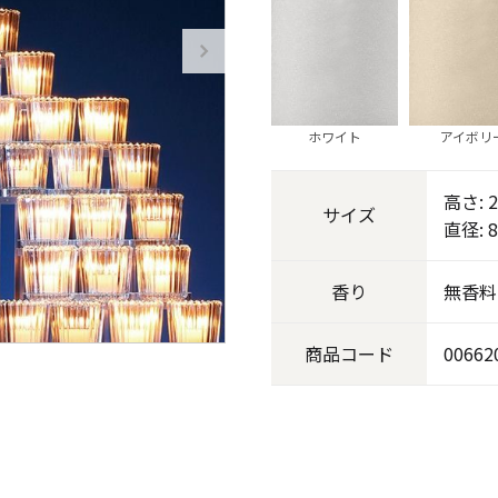
《ゆらぎ》
ホワイト
アイボリ
高さ: 
サイズ
直径: 
香り
無香料
アロマキャンドル
商品
コード
00662
ャンドル
ピラーキャンドル