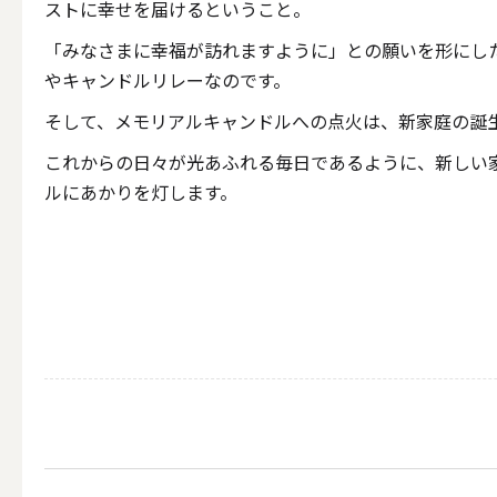
ALL
ストに幸せを届けるということ。
「みなさまに幸福が訪れますように」との願いを形にし
やキャンドルリレーなのです。
そして、メモリアルキャンドルへの点火は、新家庭の誕
点火・消火ツール
これからの日々が光あふれる毎日であるように、新しい
ルにあかりを灯します。
ALL
手作りキャンドル
ALL
本格手作