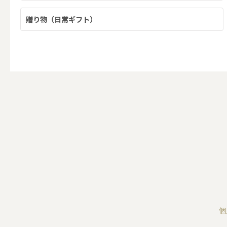
ALL
贈り物（日常ギフト）
キャンド
（利用シーン）ウェディ
ALL
卓上キャ
個