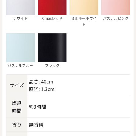
ホワイト
X'masレッド
ミルキーホワイ
パステルピンク
ト
パステルブルー
ブラック
高さ: 40cm
サイズ
直径: 1.3cm
燃焼
約3時間
時間
香り
無香料