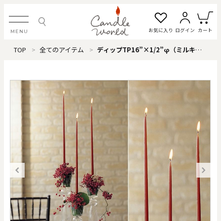
お気に入り
ログイン
カート
MENU
TOP
全てのアイテム
ディップTP16”×1/2”φ（ミルキーホワイト） ※12本単位
ログイン・新規会員登録
お気に入り一覧
カートを見る
すべてのアイテム
カテゴリから探す
#タグから探す