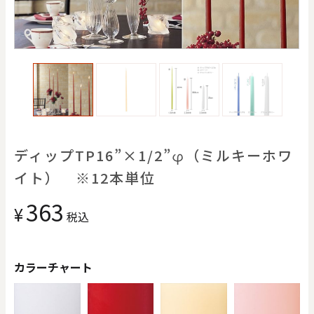
価格で探す
0
20000
円
円
～
クリア
OK
色で探す
ディップTP16”×1/2”φ（ミルキーホワ
イト） ※12本単位
363
¥
税込
カラーチャート
お買い物ガイド
企業情報
お知らせ
お問い合わせ