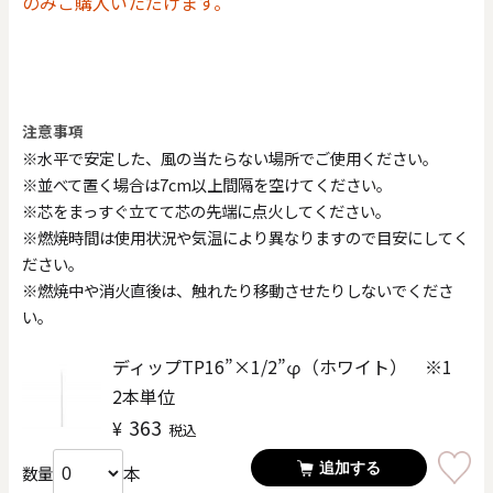
のみご購入いただけます。
注意事項
※水平で安定した、風の当たらない場所でご使用ください。
※並べて置く場合は7cm以上間隔を空けてください。
※芯をまっすぐ立てて芯の先端に点火してください。
※燃焼時間は使用状況や気温により異なりますので目安にしてく
ださい。
※燃焼中や消火直後は、触れたり移動させたりしないでくださ
い。
ディップTP16”×1/2”φ（ホワイト） ※1
2本単位
363
¥
税込
追加する
本
数量