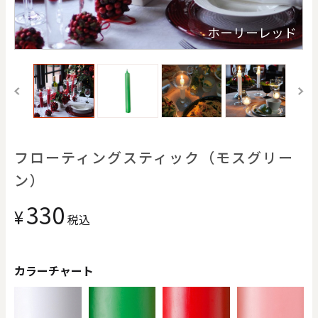
価格で探す
ジ
ホーリーレッド
0
20000
円
円
～
クリア
OK
色で探す
フローティングスティック（モスグリー
ン）
330
¥
税込
カラーチャート
お買い物ガイド
企業情報
お知らせ
お問い合わせ