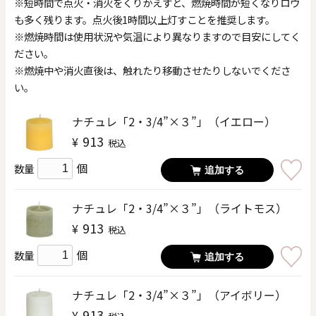
※短時間で点火・消火をくりかえすと、燃焼時間が短くなりロウ
も多く残ります。点火後1時間以上灯すことを推奨します。
※燃焼時間は使用状況や気温により異なりますので目安にしてく
ださい。
※燃焼中や消火直後は、触れたり移動させたりしないでくださ
い。
ナチュレ「2・3/4”×３”」（イエロー）
913
¥
税込
個
数量
追加する
ナチュレ「2・3/4”×３”」（ライトモス）
913
¥
税込
個
数量
追加する
ナチュレ「2・3/4”×３”」（アイボリー）
913
¥