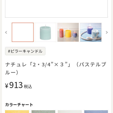
価格で探す
ブラウングレー
0
20000
円
円
～
クリア
OK
#ピラーキャンドル
色で探す
ナチュレ「2・3/4”×３”」（パステルブ
ルー）
913
¥
税込
お買い物ガイド
企業情報
お知らせ
お問い合わせ
カラーチャート