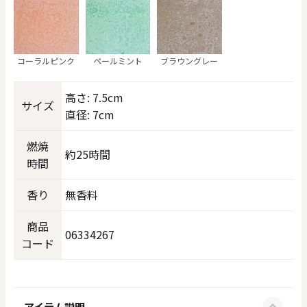
コーラルピンク
ペールミント
ブラウングレー
高さ: 7.5cm
サイズ
直径: 7cm
燃焼
約25時間
時間
香り
無香料
商品
06334267
コード
アイテム説明