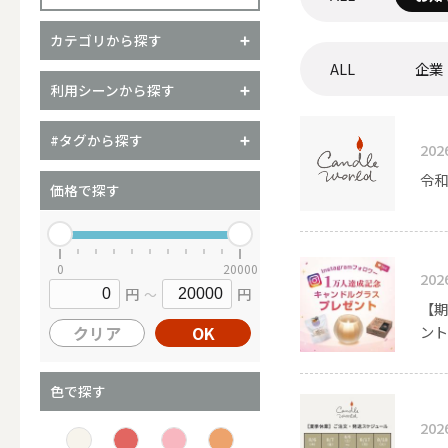
カテゴリから探す
ALL
企業
（ブランド）YURAGI
利用シーンから探す
ALL
#タグから探す
202
令和
価格で探す
キャンドル
0
20000
202
円
円
～
ALL
【期
クリア
OK
ント
カップキ
色で探す
202