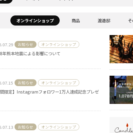
オンラインショップ
商品
渡邉邸
そ
《ゆらぎ》
6.07.29
お知らせ
オンラインショップ
8年熊本地震による影響について
6.07.15
お知らせ
オンラインショップ
アロマキャンドル
間限定】Instagramフォロワー1万人達成記念プレゼ
ャンドル
ピラーキャンドル
6.07.13
お知らせ
オンラインショップ