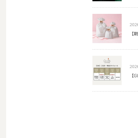
ALL
202
【期
点火・消火ツール
ALL
202
【G
手作りキャンドル
ALL
本格手作