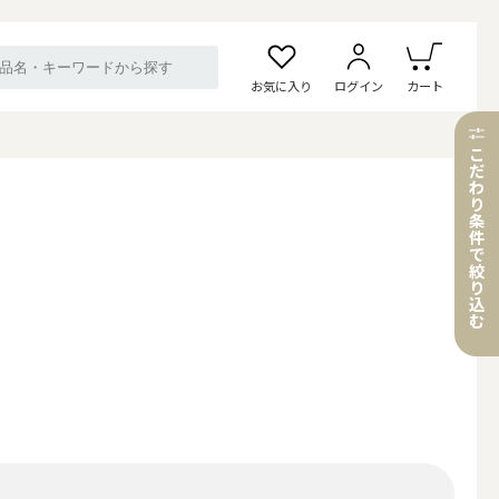
お気に入り
ログイン
カート
こ
だ
わ
り
条
件
で
絞
り
込
む