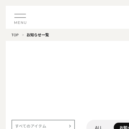
MENU
TOP
お知らせ一覧
CATEGORY
すべてのアイテム
（ブランド）LOOPLE 
カテゴリから探す
ALL
#タグから探す
価格で探す
（ブランド）offti 《
色で探す
ALL
すべてのアイテム
ALL
お知