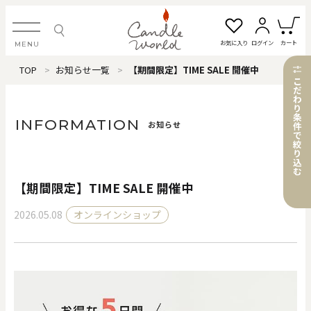
お気に入り
ログイン
カート
MENU
TOP
お知らせ一覧
【期間限定】TIME SALE 開催中
ログイン・新規会員登録
こ
だ
わ
り
条
INFORMATION
お知らせ
件
で
絞
お気に入り一覧
カートを見る
り
込
む
【期間限定】TIME SALE 開催中
すべてのアイテム
2026.05.08
オンラインショップ
カテゴリから探す
#タグから探す
価格で探す