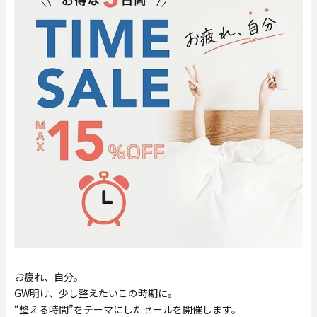
0
20000
円
円
～
クリア
OK
色で探す
お買い物ガイド
企業情報
お知らせ
お問い合わせ
お疲れ、自分。
GW明け、少し整えたいこの時期に。
“整える時間”をテーマにしたセールを開催します。