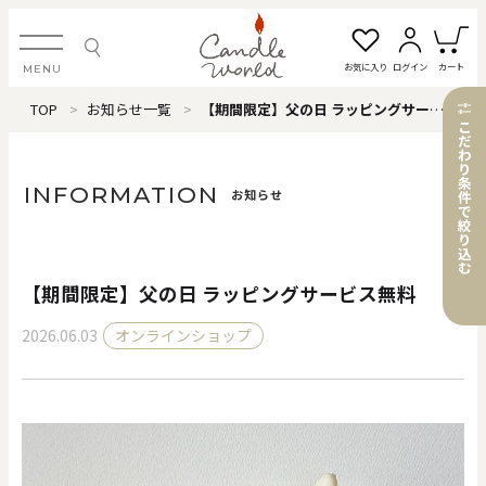
お気に入り
ログイン
カート
MENU
TOP
お知らせ一覧
【期間限定】父の日 ラッピングサービス無料
ログイン・新規会員登録
こ
だ
わ
り
条
INFORMATION
お知らせ
件
で
絞
お気に入り一覧
カートを見る
り
込
む
【期間限定】父の日 ラッピングサービス無料
すべてのアイテム
2026.06.03
オンラインショップ
カテゴリから探す
#タグから探す
価格で探す