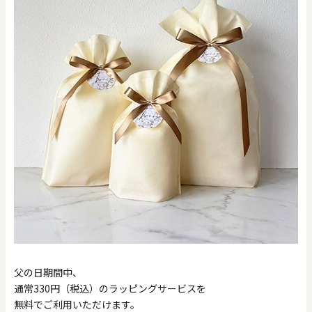
0
20000
円
円
～
クリア
OK
色で探す
お買い物ガイド
企業情報
お知らせ
お問い合わせ
父の日期間中、
通常330円（税込）のラッピングサービスを
無料でご利用いただけます。