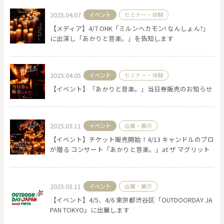
2025.04.07
イベント
セミナー・体験
【メディア】4/7 OHK「ミルンへカモン! なんしょん?」
に出演し「あかりと音楽。」を告知します
2025.04.05
イベント
セミナー・体験
【イベント】「あかりと音楽。」当日券販売のお知らせ
2025.03.11
イベント
出展・展示
【イベント】チケット販売開始！4/13 キャンドルのプロ
が贈る コンサート「あかりと音楽。」at ザ マグリット
2025.03.11
イベント
出展・展示
【イベント】4/5、4/6 東京都渋谷区「OUTDOORDAY JA
PAN TOKYO」に出展します