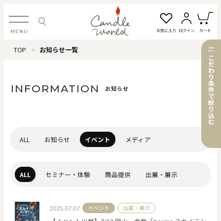
お気に入り
ログイン
カート
MENU
TOP
お知らせ一覧
ログイン・新規会員登録
こ
だ
わ
り
条
INFORMATION
お知らせ
件
で
絞
お気に入り一覧
カートを見る
り
込
む
すべてのアイテム
ALL
お知らせ
イベント
メディア
カテゴリから探す
ALL
セミナー・体験
商品提供
出展・展示
#タグから探す
2025.07.07
イベント
出展・展示
価格で探す