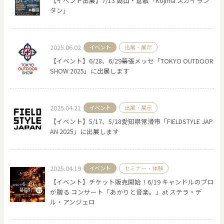
【イベント出展】7/13 岡山・倉敷「Kojima スカイラン
タン」
0
20000
2025.06.02
イベント
出展・展示
円
円
～
【イベント】6/28、6/29幕張メッセ「TOKYO OUTDOOR
クリア
OK
SHOW 2025」に出展します
色で探す
2025.04.21
イベント
出展・展示
【イベント】5/17、5/18愛知県常滑市「FIELDSTYLE JAP
AN 2025」に出展します
2025.04.19
イベント
セミナー・体験
【イベント】チケット販売開始！6/19 キャンドルのプロ
が贈る コンサート「あかりと音楽。」at ステラ・デ
お買い物ガイド
企業情報
お知らせ
お問い合わせ
ル・アンジェロ