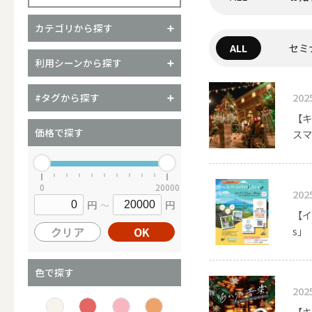
カテゴリから探す
ALL
セミ
（ブランド）YURAGI
利用シーンから探す
ALL
202
#タグから探す
【キ
価格で探す
スマ
キャンドル
0
20000
202
円
円
～
ALL
【イ
クリア
OK
s」
カップキ
色で探す
202
【キ