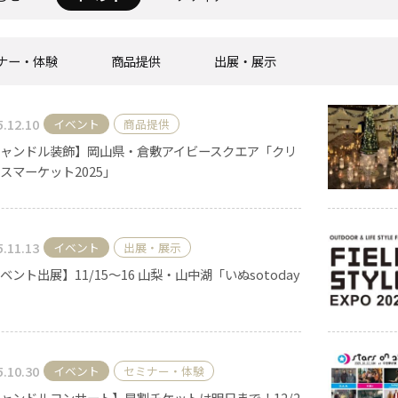
ナー・体験
商品提供
出展・展示
《ゆらぎ》
5.12.10
イベント
商品提供
ャンドル装飾】岡山県・倉敷アイビースクエア「クリ
スマーケット2025」
5.11.13
イベント
出展・展示
アロマキャンドル
ベント出展】11/15～16 山梨・山中湖「いぬsotoday
ャンドル
ピラーキャンドル
5.10.30
イベント
セミナー・体験
ャンドルコンサート】早割チケットは明日まで！12/2