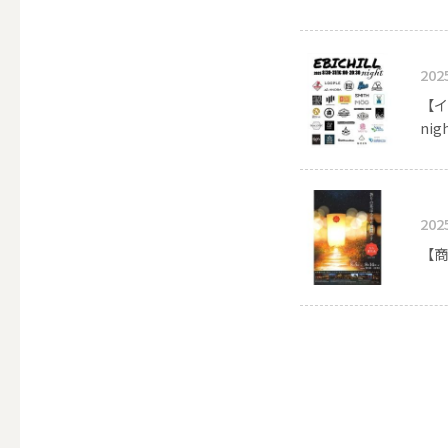
ALL
202
【イ
点火・消火ツール
nig
ALL
202
【商
手作りキャンドル
ALL
本格手作