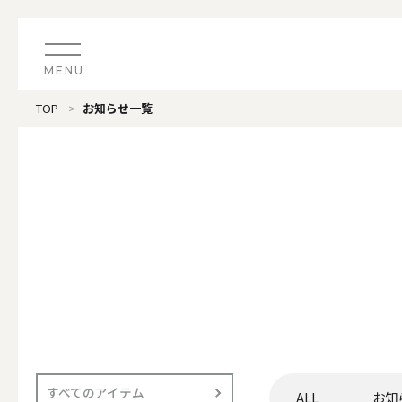
MENU
TOP
お知らせ一覧
CATEGORY
すべてのアイテム
（ブランド）LOOPLE 
カテゴリから探す
ALL
#タグから探す
価格で探す
（ブランド）offti 《
色で探す
ALL
すべてのアイテム
ALL
お知