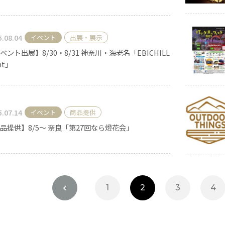
5.08.04
イベント
出展・展示
ベント出展】8/30・8/31 神奈川・海老名「EBICHILL
ht」
5.07.14
イベント
商品提供
品提供】8/5～ 奈良「第27回なら燈花会」
手作りキット
<
1
2
3
4
りキャンドル材料