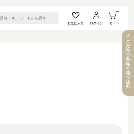
お気に入り
ログイン
カート
こ
だ
わ
り
条
件
で
絞
り
込
む