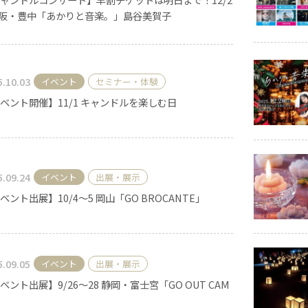
大阪・豊中「あかりと音楽。」島谷美賀子
キャンドル
フローティングキャンドル
5.10.03
イベント
セミナー・体験
ベント開催】11/1 キャンドルを楽しむ日
キャンドルグラス
5.09.24
イベント
出展・展示
ルプレート
ランタン
ベント出展】10/4～5 岡山「GO BROCANTE」
5.09.05
イベント
出展・展示
ット
ベント出展】9/26〜28 静岡・富士宮「GO OUT CAM