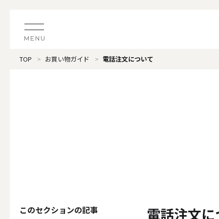
MENU
TOP
お買い物ガイド
電話注文について
CATEGORY
すべてのアイテム
（ブランド）LOOPLE 
カテゴリから探す
ALL
#タグから探す
価格で探す
（ブランド）offti 《
色で探す
ALL
このセクションの記事
電話注文に