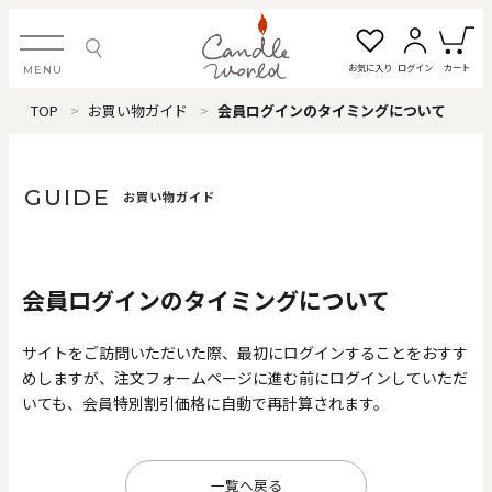
お気に入り
ログイン
カート
MENU
TOP
お買い物ガイド
会員ログインのタイミングについて
ログイン・新規会員登録
GUIDE
お買い物ガイド
お気に入り一覧
カートを見る
会員ログインのタイミングについて
すべてのアイテム
サイトをご訪問いただいた際、最初にログインすることをおすす
めしますが、注文フォームページに進む前にログインしていただ
カテゴリから探す
いても、会員特別割引価格に自動で再計算されます。
#タグから探す
価格で探す
一覧へ戻る