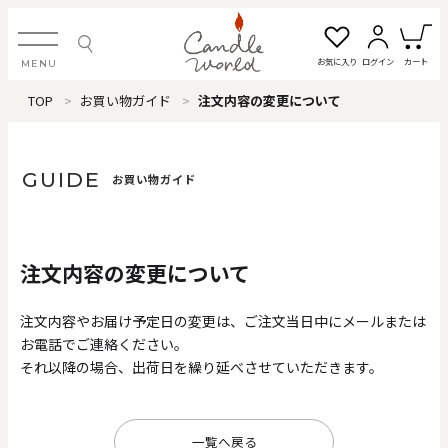
お気に入り
ログイン
カート
MENU
TOP
お買い物ガイド
注文内容の変更について
ログイン・新規会員登録
GUIDE
お買い物ガイド
お気に入り一覧
カートを見る
注文内容の変更について
すべてのアイテム
注文内容やお届け予定日の変更は、ご注文当日中にメールまたは
お電話でご連絡ください。
カテゴリから探す
それ以降の場合、出荷日を繰り延べさせていただきます。
#タグから探す
価格で探す
一覧へ戻る