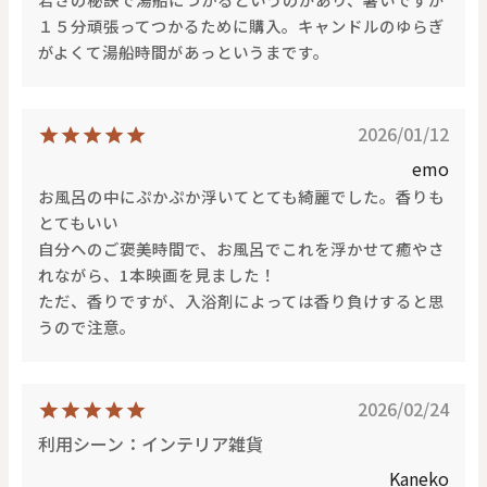
価格で探す
１５分頑張ってつかるために購入。キャンドルのゆらぎ
がよくて湯船時間があっというまです。
0
20000
円
円
～
2026/01/12
クリア
OK
emo
お風呂の中にぷかぷか浮いてとても綺麗でした。香りも
とてもいい
色で探す
自分へのご褒美時間で、お風呂でこれを浮かせて癒やさ
れながら、1本映画を見ました！
ただ、香りですが、入浴剤によっては香り負けすると思
うので注意。
2026/02/24
お買い物ガイド
企業情報
お知らせ
お問い合わせ
利用シーン：インテリア雑貨
Kaneko