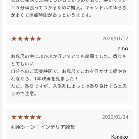
価格で探す
１５分頑張ってつかるために購入。キャンドルのゆらぎ
がよくて湯船時間があっというまです。
0
20000
円
円
～
2026/01/12
クリア
OK
emo
お風呂の中にぷかぷか浮いてとても綺麗でした。香りも
とてもいい
色で探す
自分へのご褒美時間で、お風呂でこれを浮かせて癒やさ
れながら、1本映画を見ました！
ただ、香りですが、入浴剤によっては香り負けすると思
うので注意。
2026/02/24
お買い物ガイド
企業情報
お知らせ
お問い合わせ
利用シーン：インテリア雑貨
Kaneko