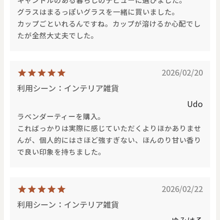
価格で探す
グラスはまるっぽいグラスを一緒に買いました。
カップごといれるんですね。カップが溶けるか心配でし
たが全然大丈夫でした。
0
20000
円
円
～
2026/02/20
クリア
OK
利用シーン：インテリア雑貨
Udo
色で探す
ラベンダーティーを購入。
こればっかりは実際に感じていただくよりほかありませ
んが、個人的にはさほど強すぎない、ほんのり甘い香り
で良い印象を持ちました。
2026/02/22
お買い物ガイド
企業情報
お知らせ
お問い合わせ
利用シーン：インテリア雑貨