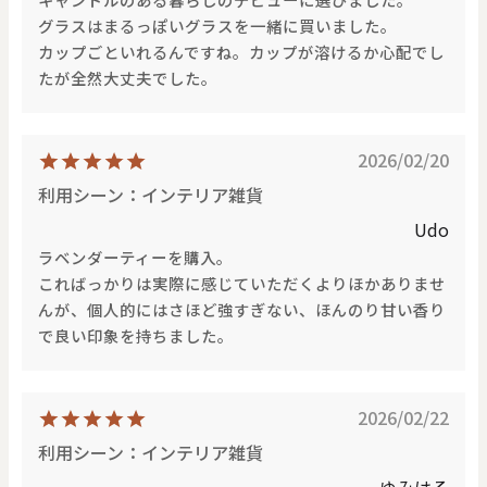
価格で探す
グラスはまるっぽいグラスを一緒に買いました。
カップごといれるんですね。カップが溶けるか心配でし
たが全然大丈夫でした。
0
20000
円
円
～
2026/02/20
クリア
OK
利用シーン：インテリア雑貨
Udo
色で探す
ラベンダーティーを購入。
こればっかりは実際に感じていただくよりほかありませ
んが、個人的にはさほど強すぎない、ほんのり甘い香り
で良い印象を持ちました。
2026/02/22
お買い物ガイド
企業情報
お知らせ
お問い合わせ
利用シーン：インテリア雑貨