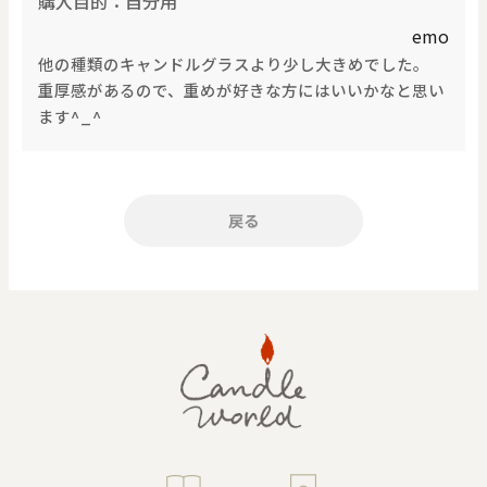
購入目的：自分用
価格で探す
emo
他の種類のキャンドルグラスより少し大きめでした。
重厚感があるので、重めが好きな方にはいいかなと思い
0
20000
ます^_^
円
円
～
クリア
OK
戻る
色で探す
お買い物ガイド
企業情報
お知らせ
お問い合わせ