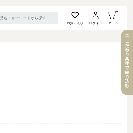
お気に入り
ログイン
カート
こ
だ
わ
り
条
件
で
絞
り
込
む