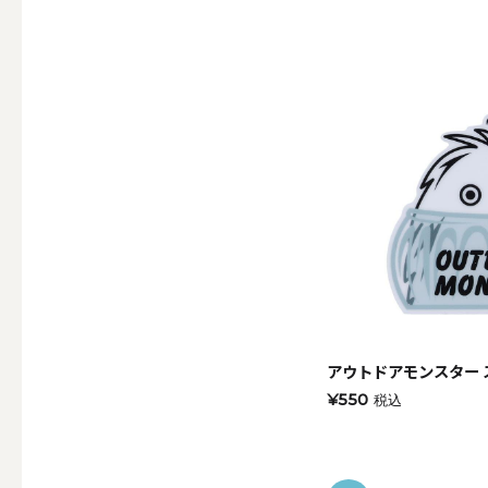
ALL
点火・消火ツール
ALL
手作りキャンドル
アウトドアモンスター 
ALL
¥550
税込
本格手作