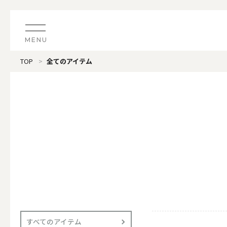
MENU
TOP
全てのアイテム
CATEGORY
すべてのアイテム
（ブランド）LOOPLE 
カテゴリから探す
ALL
#タグから探す
価格で探す
（ブランド）offti 《
色で探す
ALL
すべてのアイテム