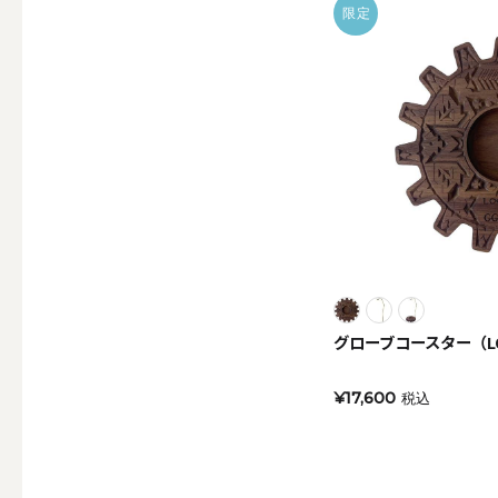
限定
その他
ALL
（形から選ぶ）キャンド
グローブコースター（LO
ALL
¥17,600
税込
ボールキ