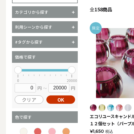
全
158商品
カテゴリから探す
（ブランド）YURAGI
利用シーンから探す
限定
ALL
#タグから探す
価格で探す
キャンドル
0
20000
円
円
～
ALL
クリア
OK
エコリユースキャンド
カップキ
色で探す
１２個セット（パープ
¥1,650
税込