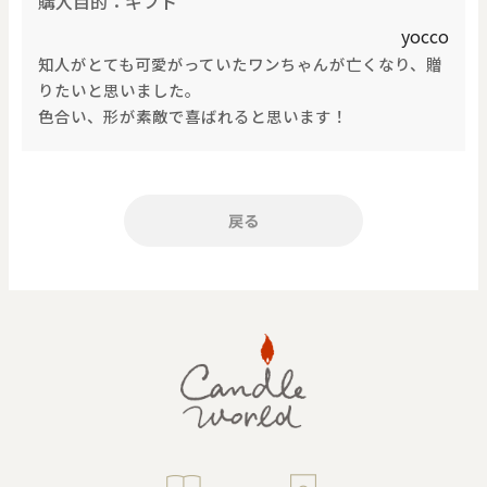
購入目的：ギフト
価格で探す
yocco
知人がとても可愛がっていたワンちゃんが亡くなり、贈
りたいと思いました。
0
20000
色合い、形が素敵で喜ばれると思います！
円
円
～
クリア
OK
戻る
色で探す
お買い物ガイド
企業情報
お知らせ
お問い合わせ