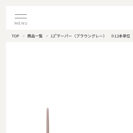
MENU
TOP
商品一覧
12”テーパー（ブラウングレー） ※12本単位
CATEGORY
すべてのアイテム
（ブランド）LOOPLE 
カテゴリから探す
ALL
#タグから探す
価格で探す
（ブランド）offti 《
色で探す
ALL