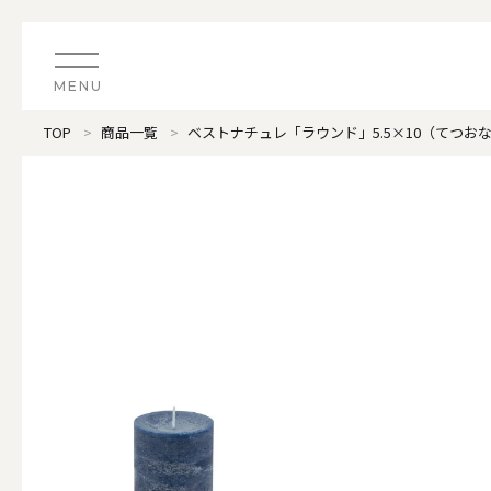
MENU
TOP
商品一覧
ベストナチュレ「ラウンド」5.5×10（てつお
CATEGORY
すべてのアイテム
（ブランド）LOOPLE 
カテゴリから探す
ALL
#タグから探す
価格で探す
（ブランド）offti 《
色で探す
ALL