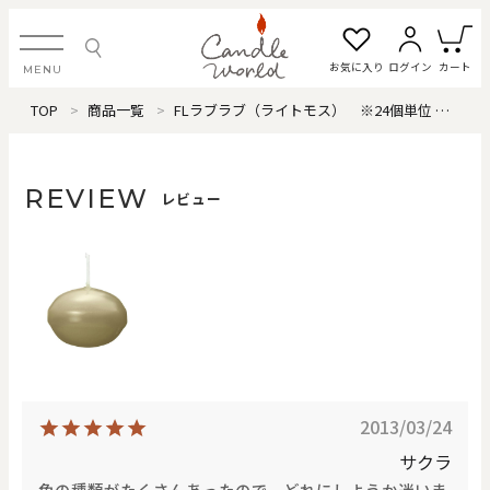
お気に入り
ログイン
カート
MENU
TOP
商品一覧
FLラブラブ（ライトモス） ※24個単位
レビ
ログイン・新規会員登録
REVIEW
レビュー
お気に入り一覧
カートを見る
すべてのアイテム
カテゴリから探す
2013/03/24
#タグから探す
サクラ
色の種類がたくさんあったので、どれにしようか迷いま