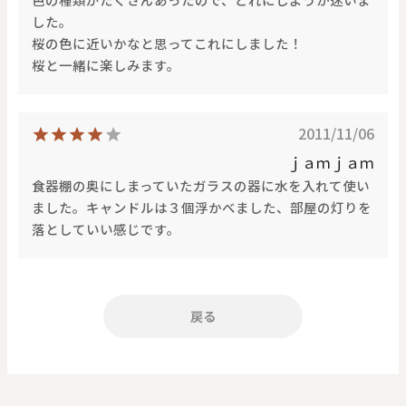
価格で探す
した。
桜の色に近いかなと思ってこれにしました！
桜と一緒に楽しみます。
0
20000
円
円
～
2011/11/06
クリア
OK
ｊａｍｊａｍ
食器棚の奥にしまっていたガラスの器に水を入れて使い
色で探す
ました。キャンドルは３個浮かべました、部屋の灯りを
落としていい感じです。
戻る
お買い物ガイド
企業情報
お知らせ
お問い合わせ