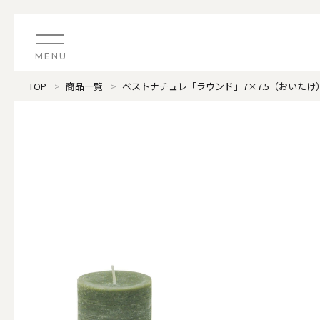
MENU
TOP
商品一覧
ベストナチュレ「ラウンド」7×7.5（おいたけ
CATEGORY
すべてのアイテム
（ブランド）LOOPLE 
カテゴリから探す
ALL
#タグから探す
価格で探す
（ブランド）offti 《
色で探す
ALL