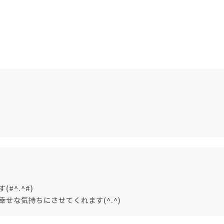
《ゆらぎ》
アロマキャンドル
^.^#)
ャンドル
ピラーキャンドル
せな気持ちにさせてくれます(^.^)