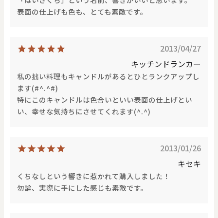
価格で探す
表面の仕上げも色も、とても素敵です。
0
20000
2013/04/27
円
円
～
キッチンドランカー
クリア
OK
私の拙い料理もキャンドルがあるとひとランクアップし
ます(#^.^#)
特にこのキャンドルは色合いといい表面の仕上げとい
色で探す
い、幸せな気持ちにさせてくれます(^.^)
2013/01/26
キセキ
くちなしという響きに惹かれて購入しました！
勿論、実際に手にした感じも素敵です。
お買い物ガイド
企業情報
お知らせ
お問い合わせ