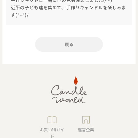
価格で探す
近所の子ども達を集めて、手作りキャンドルを楽しみま
す(^-^)/
0
20000
円
円
～
戻る
クリア
OK
色で探す
お買い物ガイド
企業情報
お知らせ
お問い合わせ
お買い物ガイ
運営企業
ド