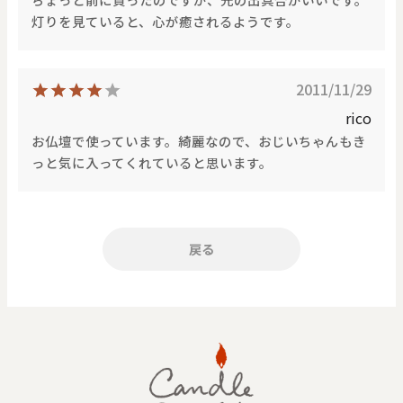
価格で探す
灯りを見ていると、心が癒されるようです。
0
20000
2011/11/29
円
円
～
rico
クリア
OK
お仏壇で使っています。綺麗なので、おじいちゃんもき
っと気に入ってくれていると思います。
色で探す
戻る
お買い物ガイド
企業情報
お知らせ
お問い合わせ