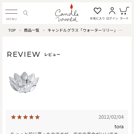
お気に入り
ログイン
カート
MENU
TOP
商品一覧
キャンドルグラス「ウォーターリリー」
レビ
ログイン・新規会員登録
REVIEW
レビュー
お気に入り一覧
カートを見る
すべてのアイテム
カテゴリから探す
2012/02/04
#タグから探す
tora
ちょっと前に買ったのですが、光の出具合がいいです。