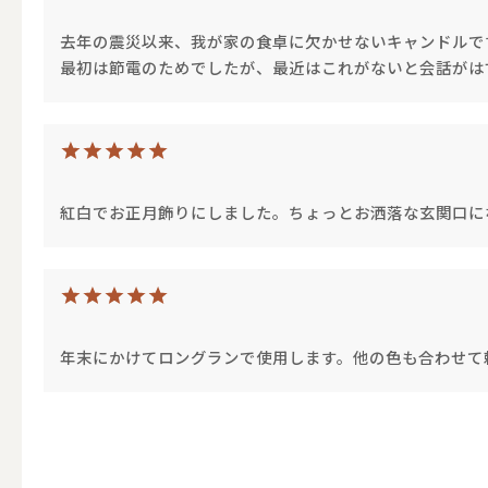
ALL
去年の震災以来、我が家の食卓に欠かせないキャンドルで
最初は節電のためでしたが、最近はこれがないと会話がは
キャンド
紅白でお正月飾りにしました。ちょっとお洒落な玄関口に
（利用シーン）ウェディ
ALL
年末にかけてロングランで使用します。他の色も合わせて
卓上キャ