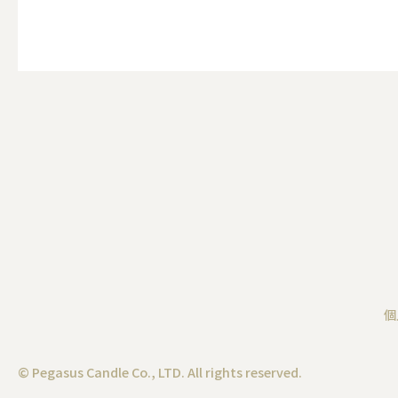
（利用シーン）お悔やみ
ALL
（利用シーン）イベント
ALL
個
贈り物（日常ギフト）
© Pegasus Candle Co., LTD. All rights reserved.
ALL