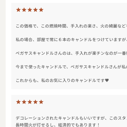
ALL
この価格で、この燃焼時間、手入れの楽さ、火の綺麗など
点火・消火ツール
私の場合、部屋で常に６本のキャンドルをつけていますが
ALL
ペガサスキャンドルさんのは、手入れが楽チンなのが一番
今まで使ったキャンドルで、ペガサスキャンドルさんが私
これからも、私のお気に入りのキャンドルです♥️
手作りキャンドル
ALL
デコレーションされたキャンドルもいいですが、このスタ
本格手作
長時間火が灯せるし、経済的でもあります！