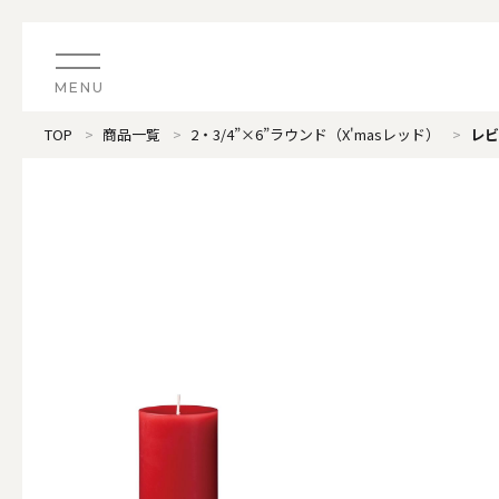
MENU
TOP
商品一覧
2・3/4”×6”ラウンド（X'masレッド）
レビ
CATEGORY
すべてのアイテム
（ブランド）LOOPLE 
カテゴリから探す
ALL
#タグから探す
価格で探す
（ブランド）offti 《
色で探す
ALL