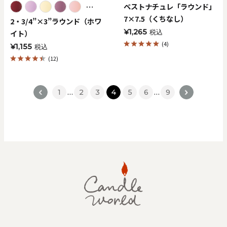
⋯
ベストナチュレ「ラウンド」
7×7.5（くちなし）
2・3/4”×3”ラウンド（ホワ
¥1,265
イト）
税込
(4)
¥1,155
税込
(12)
<
1
…
2
3
4
5
6
…
9
>