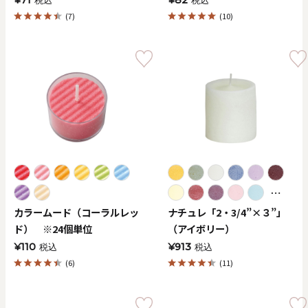
¥71
¥82
税込
税込
(7)
(10)
⋯
カラームード（コーラルレッ
ナチュレ「2・3/4”×３”」
ド） ※24個単位
（アイボリー）
¥110
¥913
税込
税込
(6)
(11)