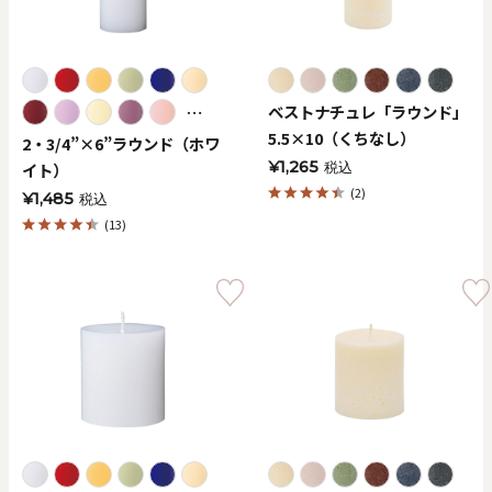
⋯
ベストナチュレ「ラウンド」
5.5×10（くちなし）
2・3/4”×6”ラウンド（ホワ
¥1,265
イト）
税込
(2)
¥1,485
税込
(13)