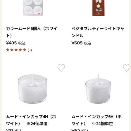
価格で探す
0
20000
カラームード6個入（ホワイ
ベジタブルティーライトキャ
円
円
～
ト）
ンドル
¥495
¥605
税込
税込
クリア
OK
(3)
色で探す
ムード・インカップ4H（ホ
ムード・インカップ6H（ホ
お買い物ガイド
企業情報
お知らせ
お問い合わせ
ワイト） ※24個単位
ワイト） ※24個単位