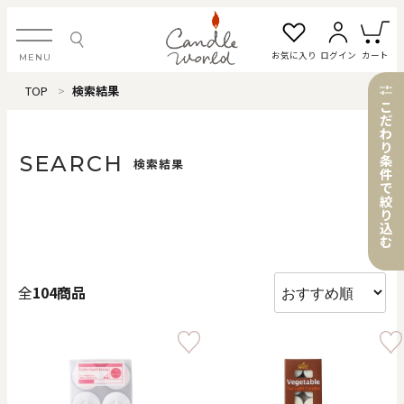
お気に入り
ログイン
カート
MENU
TOP
検索結果
ログイン・新規会員登録
こ
だ
わ
り
SEARCH
条
検索結果
件
で
お気に入り一覧
カートを見る
絞
り
込
む
すべてのアイテム
全
104商品
カテゴリから探す
#タグから探す