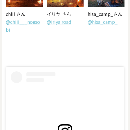
chiii さん
イリヤ さん
hisa_camp_さん
@chiii___noaso
@iriya.road
@hisa_camp_
bi