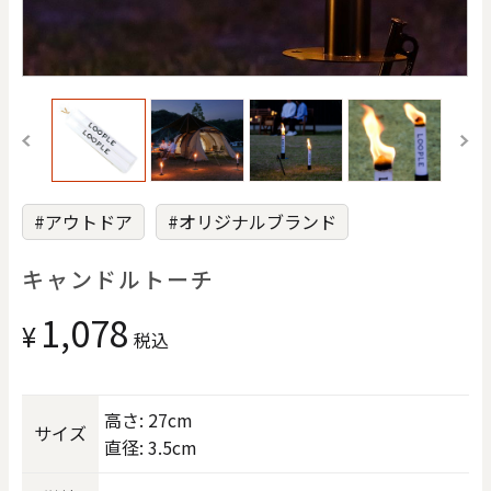
価格で探す
0
20000
円
円
～
クリア
OK
#アウトドア
#オリジナルブランド
色で探す
キャンドルトーチ
1,078
¥
税込
高さ: 27cm
サイズ
お買い物ガイド
企業情報
お知らせ
お問い合わせ
直径: 3.5cm