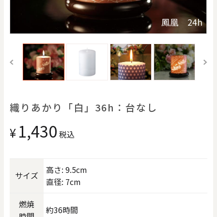
価格で探す
鳳凰 24h
0
20000
円
円
～
クリア
OK
色で探す
織りあかり「白」36h：台なし
1,430
¥
税込
高さ: 9.5cm
サイズ
直径: 7cm
お買い物ガイド
企業情報
お知らせ
お問い合わせ
燃焼
約36時間
時間